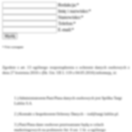
Redakcja:*
Imię i nazwisko:*
Stanowisko:*
Telefon:*
E-mail:*
Wyślij
* Pola wymagane
Zgodnie z art. 13 ogólnego rozporządzenia o ochronie danych osobowych z
dnia 27 kwietnia 2016 r. (Dz. Urz. UE L 119 z 04.05.2016) informuję, iż:
1.) Administratorem Pani/Pana danych osobowych jest Spółka Targi
Lublin S.A.
2.) Kontakt z Inspektorem Ochrony Danych – iod@targi.lublin.pl.
3.) Pani/Pana dane osobowe przetwarzane będą w celach
marketingowych na podstawie Art. 6 ust. 1 lit. a ogólnego