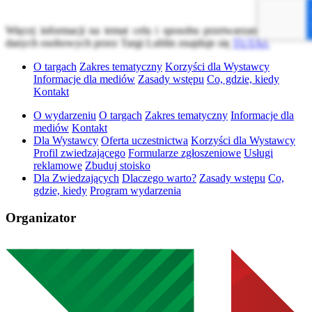
Więcej informacji na temat celu i sposobu przetwarzania Państwa
danych osobowych przez Targi Lublin znajduje się
TUTAJ.
O targach
Zakres tematyczny
Korzyści dla Wystawcy
Informacje dla mediów
Zasady wstępu
Co, gdzie, kiedy
Kontakt
O wydarzeniu
O targach
Zakres tematyczny
Informacje dla
mediów
Kontakt
Dla Wystawcy
Oferta uczestnictwa
Korzyści dla Wystawcy
Profil zwiedzającego
Formularze zgłoszeniowe
Usługi
reklamowe
Zbuduj stoisko
Dla Zwiedzających
Dlaczego warto?
Zasady wstępu
Co,
gdzie, kiedy
Program wydarzenia
Organizator