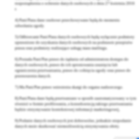
rozporządzenia o ochronie danych osobowych z dnia 27 kwietnia 2016
r.
4) Pani/Pana dane osobowe przechowywane będą do momentu
odwołania zgody.
5) Odbiorcami Pani/Pana danych osobowych będą wyłącznie podmioty
uprawnione do uzyskania danych osobowych na podstawie przepisów
prawa oraz podmioty realizujące usługę mass mailingu.
6) Posiada Pani/Pan prawo do żądania od administratora dostępu do
danych osobowych, prawo do ich sprostowania usunięcia lub
ograniczenia przetwarzania, prawo do cofnięcia zgody oraz prawo do
przenoszenia danych.
7) Ma Pani/Pan prawo wniesienia skargi do organu nadzorczego.
8) Pani/Pana dane będą przetwarzane w sposób zautomatyzowany w tym
również w formie profilowania, a konsekwencją takiego przetwarzania
będzie otrzymywanie kontekstowej informacji marketingowej,
9) Podanie danych osobowych jest dobrowolne, jednakże niepodanie
danych może skutkować niemożliwością otrzymywania oferty.