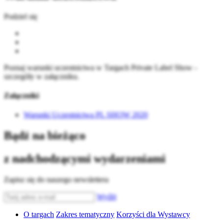
Podziel się
Poznaj warunki uczestnictwa w Targach Private Label Show -
szczegóły w załączniku.
Załączniki
Warunki Uczestnictwa PL SHOW 2020
Bądź na bieżąco
z nadchodzącymi wydarzeniami
Zapisz się do naszego newslettera
Wyślij
O targach
Zakres tematyczny
Korzyści dla Wystawcy