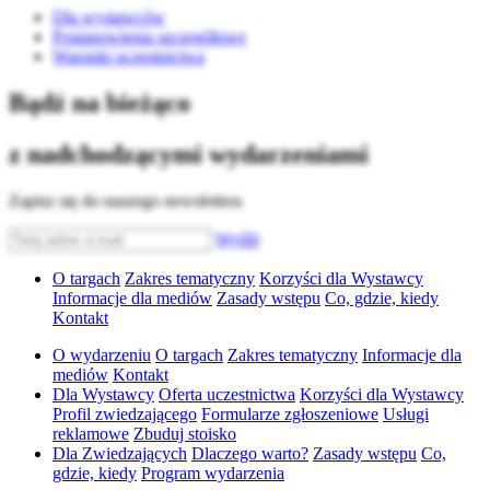
Dla wystawców
Postanowienia szczegółowe
Warunki uczestnictwa
Bądź na bieżąco
z nadchodzącymi wydarzeniami
Zapisz się do naszego newslettera
Wyślij
O targach
Zakres tematyczny
Korzyści dla Wystawcy
Informacje dla mediów
Zasady wstępu
Co, gdzie, kiedy
Kontakt
O wydarzeniu
O targach
Zakres tematyczny
Informacje dla
mediów
Kontakt
Dla Wystawcy
Oferta uczestnictwa
Korzyści dla Wystawcy
Profil zwiedzającego
Formularze zgłoszeniowe
Usługi
reklamowe
Zbuduj stoisko
Dla Zwiedzających
Dlaczego warto?
Zasady wstępu
Co,
gdzie, kiedy
Program wydarzenia