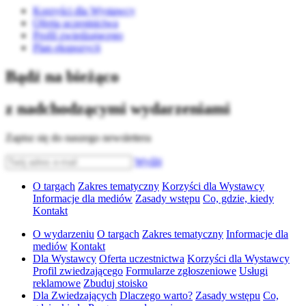
Korzyści dla Wystawcy
Oferta uczestnictwa
Profil zwiedzającego
Plan ekspozycji
Bądź na bieżąco
z nadchodzącymi wydarzeniami
Zapisz się do naszego newslettera
Wyślij
O targach
Zakres tematyczny
Korzyści dla Wystawcy
Informacje dla mediów
Zasady wstępu
Co, gdzie, kiedy
Kontakt
O wydarzeniu
O targach
Zakres tematyczny
Informacje dla
mediów
Kontakt
Dla Wystawcy
Oferta uczestnictwa
Korzyści dla Wystawcy
Profil zwiedzającego
Formularze zgłoszeniowe
Usługi
reklamowe
Zbuduj stoisko
Dla Zwiedzających
Dlaczego warto?
Zasady wstępu
Co,