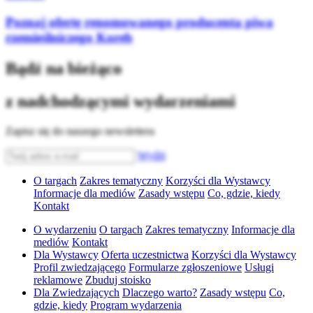
Poznaj ofertę renomowanego producenta piwa
rzemieślniczego Koreb
Bądź na bieżąco
z nadchodzącymi wydarzeniami
Zapisz się do naszego newslettera
Wyślij
O targach
Zakres tematyczny
Korzyści dla Wystawcy
Informacje dla mediów
Zasady wstępu
Co, gdzie, kiedy
Kontakt
O wydarzeniu
O targach
Zakres tematyczny
Informacje dla
mediów
Kontakt
Dla Wystawcy
Oferta uczestnictwa
Korzyści dla Wystawcy
Profil zwiedzającego
Formularze zgłoszeniowe
Usługi
reklamowe
Zbuduj stoisko
Dla Zwiedzających
Dlaczego warto?
Zasady wstępu
Co,
gdzie, kiedy
Program wydarzenia