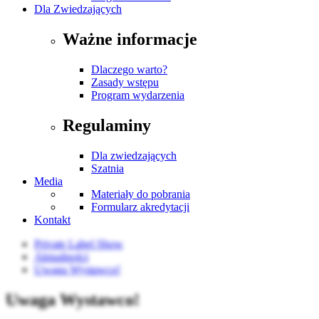
Dla Zwiedzających
Ważne informacje
Dlaczego warto?
Zasady wstępu
Program wydarzenia
Regulaminy
Dla zwiedzających
Szatnia
Media
Materiały do pobrania
Formularz akredytacji
Kontakt
Private Label Show
Aktualności
Uwaga Wystawco!
Uwaga Wystawco!