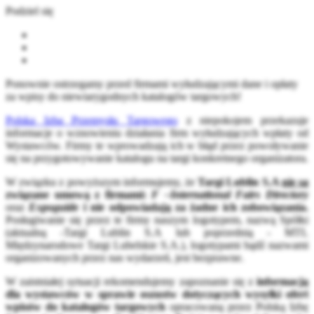
Podziel się
Ponownie ostrzegamy przed firmami wyłudzającymi dane i opłaty
za wpisy do niewiarygodnych katalogów targowych!
Polska Izba Przemysłu Targowego
z niepokojem przekazuje
informacje o wznowieniu działania firm wyłudzających wpłaty od
Wystawców. Firmy te wprowadzają ich w błąd przez powoływanie
się na przygotowywanie katalogu na targi konkretnego organizatora.
W związku z powyższym informujemy, że
Targi Lublin S.A
nie są
związane umową z firmami:
F –International Fairs Directory
oraz
Expoguide
i nie odpowiadają za żadne ich zobowiązania.
Posługiwanie się przez te firmy naszym logotypem, nazwą Spółki
(aktualną -Targi Lublin S.A lub poprzednią - MTL
Międzynarodowe Targi Lubelskie S.A.), logotypami bądź nazwami
organizowanych przez nas wydarzeń, jest bezprawne.
W zaistniałej sytuacji rekomendujemy zapoznanie się z
informacją
dla wystawców w sprawie oszustw dotyczących wysyłki ofert
wpisów do katalogów targowych
opracowaną przez Polską Izbę