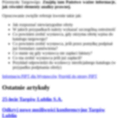
Przemysłu Targowego.
Znajdą tam Państwo ważne informacje,
jak również elementy analizy prawnej.
Opracowanie zwięźle referuje kwestie takie jak:
Jak rozpoznać niewiarygodne oferty
W jakich przypadkach należy wykazać szczególną ostrożność
Co powinien zrobić wystawca, gdy otrzyma ofertę wpisu do
katalogu targowego?
Co powinien zrobić wystawca, jeśli przez pomyłkę podpisał
już formularz zamówienia?
Co stanie się gdy wystawca nie zapłaci faktury?
Co ma zrobić wystawca jeśli już zapłacił?
Przykład odpowiedzi do wydawcy nieoficjalnego katalogu (w
przypadku podpisania oferty)
Informacja PIPT dla Wystawców
Przejdź do strony PIPT
Ostatnie artykuły
25-lecie Targów Lublin S.A.
Odkryj nowe możliwości konferencyjne Targów
Lublin