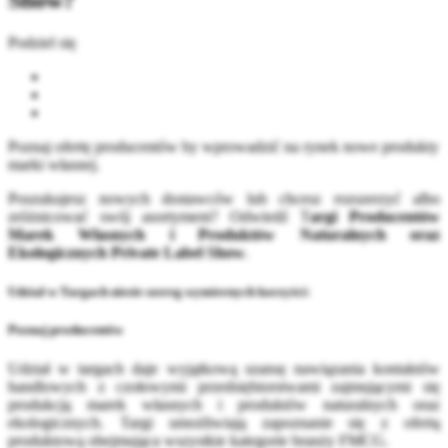
Podziel się
Poznaj ofertę producentów by wprowadzić na rynek nowe produkty
marki własnej.
Poszukujesz nowych dostawców lub chcesz rozszerzyć albo
zróżnicować swój asortyment? Odwiedź T
argi
Producentów
Marek Własnych i Produktów Naturalnych oraz
Ekologicznych Private Label Show
.
Udział w Targach niesie szereg wymiernych korzyści:
Poznaj producentów
Udział w targach daje wyjątkową szansę nawiązania kontaktów
handlowych z czołowymi przedsiębiorstwami zajmującymi się
produkcją marek własnych i produktów naturalnych oraz
ekologicznych. Targi umożliwiają zapoznanie się z ofertą
produktową obejmująca wszystkie kategorie branży FMCG.