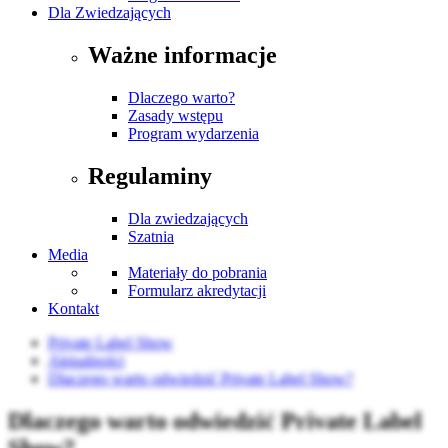
Dla Zwiedzających
Ważne informacje
Dlaczego warto?
Zasady wstępu
Program wydarzenia
Regulaminy
Dla zwiedzających
Szatnia
Media
Materiały do pobrania
Formularz akredytacji
Kontakt
Private Label Show
Aktualności
Dlaczego warto odwiedzić Private Label Show?
Dlaczego warto odwiedzić Private Label
Show?