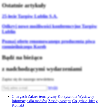
Ostatnie artykuły
25-lecie Targów Lublin S.A.
Odkryj nowe możliwości konferencyjne Targów
Lublin
Poznaj ofertę renomowanego producenta piwa
rzemieślniczego Koreb
Bądź na bieżąco
z nadchodzącymi wydarzeniami
Zapisz się do naszego newslettera
Wyślij
O targach
Zakres tematyczny
Korzyści dla Wystawcy
Informacje dla mediów
Zasady wstępu
Co, gdzie, kiedy
Kontakt