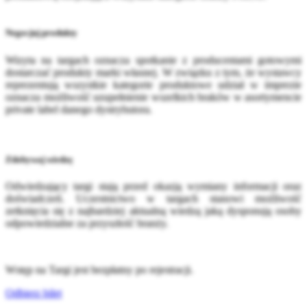
Negocjuj produkty
Wizyta na targach oznacza spotkanie z producentami gotowymi
dostarczać produkty marki własnej. W związku z tym, że wystawcy
reprezentują wszystkie kategorie produktowe udział w imprezie
oznacza możliwość uzupełnienie wszelkich braków w asortymencie
private label danego dystrybutora.
Zdobywaj wiedzę
Odwiedzający targi stają przed okazją wymiany informacji oraz
doświadczeń. Uczestnictwo w targach stanowi możliwość
zetknięcia się z najbardziej aktualną wiedzą jaką dysponują osoby
odpowiedzialne za przyszłość branży.
Wstęp na Targi jest bezpłatny po rejestracji.
Odbierz bilet